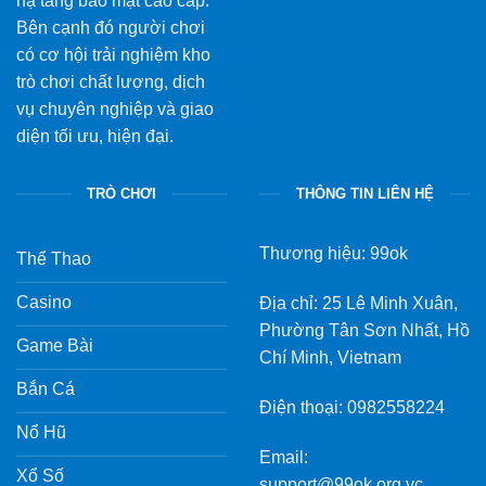
hạ tầng bảo mật cao cấp.
Bên cạnh đó người chơi
có cơ hội trải nghiệm kho
trò chơi chất lượng, dịch
vụ chuyên nghiệp và giao
diện tối ưu, hiện đại.
TRÒ CHƠI
THÔNG TIN LIÊN HỆ
Thương hiệu: 99ok
Thể Thao
Casino
Địa chỉ: 25 Lê Minh Xuân,
Phường Tân Sơn Nhất, Hồ
Game Bài
Chí Minh, Vietnam
Bắn Cá
Điện thoại: 0982558224
Nổ Hũ
Email:
Xổ Số
support@99ok.org.vc