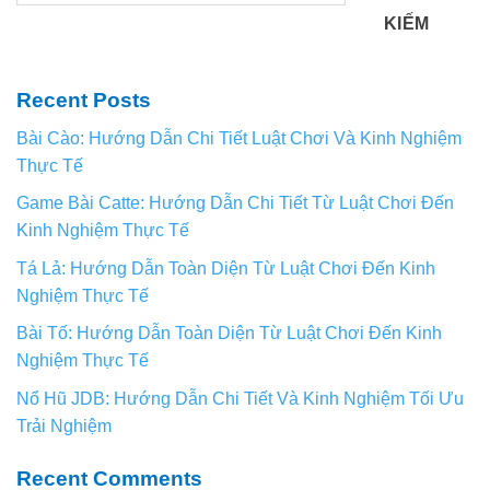
KIẾM
Recent Posts
Bài Cào: Hướng Dẫn Chi Tiết Luật Chơi Và Kinh Nghiệm
Thực Tế
Game Bài Catte: Hướng Dẫn Chi Tiết Từ Luật Chơi Đến
Kinh Nghiệm Thực Tế
Tá Lả: Hướng Dẫn Toàn Diện Từ Luật Chơi Đến Kinh
Nghiệm Thực Tế
Bài Tố: Hướng Dẫn Toàn Diện Từ Luật Chơi Đến Kinh
Nghiệm Thực Tế
Nổ Hũ JDB: Hướng Dẫn Chi Tiết Và Kinh Nghiệm Tối Ưu
Trải Nghiệm
Recent Comments