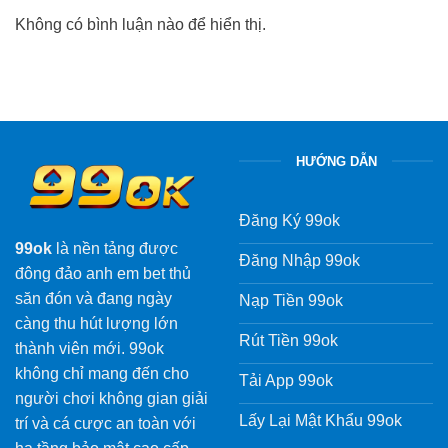
Không có bình luận nào để hiển thị.
HƯỚNG DẪN
Đăng Ký 99ok
99ok
là nền tảng được
Đăng Nhập 99ok
đông đảo anh em bet thủ
săn đón và đang ngày
Nạp Tiền 99ok
càng thu hút lượng lớn
Rút Tiền 99ok
thành viên mới. 99ok
không chỉ mang đến cho
Tải App 99ok
người chơi không gian giải
Lấy Lại Mật Khẩu 99ok
trí và cá cược an toàn với