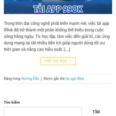
Trong thời đại công nghệ phát triển mạnh mẽ, việc tải app
99ok đã trở thành một phần không thể thiếu trong cuộc
sống hằng ngày. Từ học tập, làm việc đến giải trí, các ứng
dụng mang lại rất nhiều tiện ích giúp người dùng tối ưu
thời gian và nâng cao hiệu suất. […]
TIẾP TỤC ĐỌC
→
Đăng trong
Hướng Dẫn
|
Được gắn thẻ
tải app 99ok
Tìm kiếm
TÌM