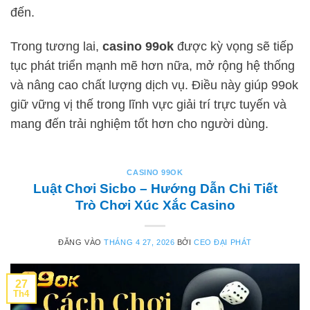
đến.
Trong tương lai,
casino 99ok
được kỳ vọng sẽ tiếp
tục phát triển mạnh mẽ hơn nữa, mở rộng hệ thống
và nâng cao chất lượng dịch vụ. Điều này giúp 99ok
giữ vững vị thế trong lĩnh vực giải trí trực tuyến và
mang đến trải nghiệm tốt hơn cho người dùng.
CASINO 99OK
Luật Chơi Sicbo – Hướng Dẫn Chi Tiết
Trò Chơi Xúc Xắc Casino
ĐĂNG VÀO
THÁNG 4 27, 2026
BỞI
CEO ĐẠI PHÁT
27
Th4