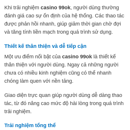
Khi trải nghiệm
casino 99ok
, người dùng thường
đánh giá cao sự ổn định của hệ thống. Các thao tác
được phản hồi nhanh, giúp giảm thời gian chờ đợi
và tăng tính liền mạch trong quá trình sử dụng.
Thiết kế thân thiện và dễ tiếp cận
Một ưu điểm nổi bật của
casino 99ok
là thiết kế
thân thiện với người dùng. Ngay cả những người
chưa có nhiều kinh nghiệm cũng có thể nhanh
chóng làm quen với nền tảng.
Giao diện trực quan giúp người dùng dễ dàng thao
tác, từ đó nâng cao mức độ hài lòng trong quá trình
trải nghiệm.
Trải nghiệm tổng thể