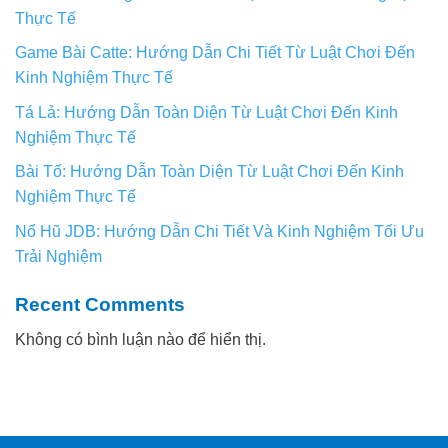
Thực Tế
Game Bài Catte: Hướng Dẫn Chi Tiết Từ Luật Chơi Đến
Kinh Nghiệm Thực Tế
Tá Lả: Hướng Dẫn Toàn Diện Từ Luật Chơi Đến Kinh
Nghiệm Thực Tế
Bài Tố: Hướng Dẫn Toàn Diện Từ Luật Chơi Đến Kinh
Nghiệm Thực Tế
Nổ Hũ JDB: Hướng Dẫn Chi Tiết Và Kinh Nghiệm Tối Ưu
Trải Nghiệm
Recent Comments
Không có bình luận nào để hiển thị.