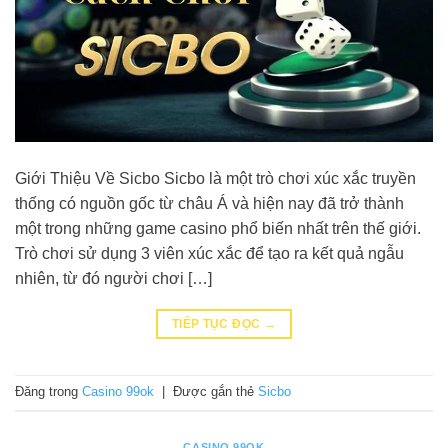
Giới Thiệu Về Sicbo Sicbo là một trò chơi xúc xắc truyền
thống có nguồn gốc từ châu Á và hiện nay đã trở thành
một trong những game casino phổ biến nhất trên thế giới.
Trò chơi sử dụng 3 viên xúc xắc để tạo ra kết quả ngẫu
nhiên, từ đó người chơi […]
TIẾP TỤC ĐỌC
→
Đăng trong
Casino 99ok
|
Được gắn thẻ
Sicbo
CASINO 99OK