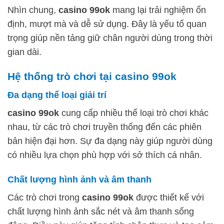
Nhìn chung,
casino 99ok
mang lại trải nghiệm ổn
định, mượt mà và dễ sử dụng. Đây là yếu tố quan
trọng giúp nền tảng giữ chân người dùng trong thời
gian dài.
Hệ thống trò chơi tại casino 99ok
Đa dạng thể loại giải trí
casino 99ok
cung cấp nhiều thể loại trò chơi khác
nhau, từ các trò chơi truyền thống đến các phiên
bản hiện đại hơn. Sự đa dạng này giúp người dùng
có nhiều lựa chọn phù hợp với sở thích cá nhân.
Chất lượng hình ảnh và âm thanh
Các trò chơi trong
casino 99ok
được thiết kế với
chất lượng hình ảnh sắc nét và âm thanh sống