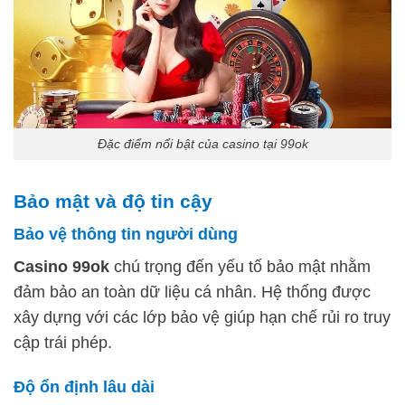
Đặc điểm nổi bật của casino tại 99ok
Bảo mật và độ tin cậy
Bảo vệ thông tin người dùng
Casino 99ok
chú trọng đến yếu tố bảo mật nhằm
đảm bảo an toàn dữ liệu cá nhân. Hệ thống được
xây dựng với các lớp bảo vệ giúp hạn chế rủi ro truy
cập trái phép.
Độ ổn định lâu dài