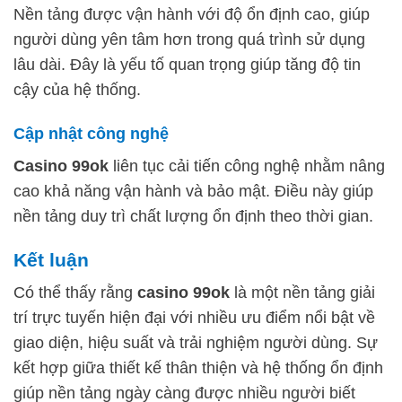
Nền tảng được vận hành với độ ổn định cao, giúp
người dùng yên tâm hơn trong quá trình sử dụng
lâu dài. Đây là yếu tố quan trọng giúp tăng độ tin
cậy của hệ thống.
Cập nhật công nghệ
Casino 99ok
liên tục cải tiến công nghệ nhằm nâng
cao khả năng vận hành và bảo mật. Điều này giúp
nền tảng duy trì chất lượng ổn định theo thời gian.
Kết luận
Có thể thấy rằng
casino 99ok
là một nền tảng giải
trí trực tuyến hiện đại với nhiều ưu điểm nổi bật về
giao diện, hiệu suất và trải nghiệm người dùng. Sự
kết hợp giữa thiết kế thân thiện và hệ thống ổn định
giúp nền tảng ngày càng được nhiều người biết