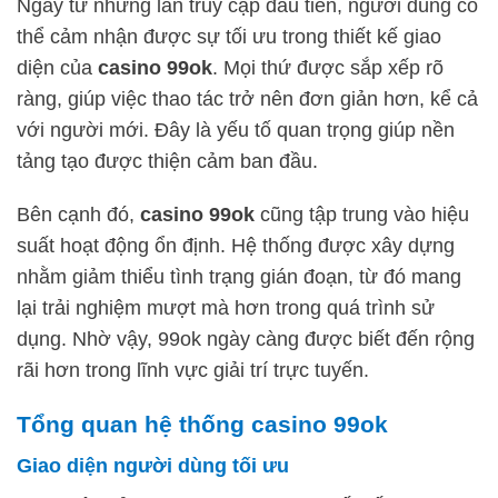
Ngay từ những lần truy cập đầu tiên, người dùng có
thể cảm nhận được sự tối ưu trong thiết kế giao
diện của
casino 99ok
. Mọi thứ được sắp xếp rõ
ràng, giúp việc thao tác trở nên đơn giản hơn, kể cả
với người mới. Đây là yếu tố quan trọng giúp nền
tảng tạo được thiện cảm ban đầu.
Bên cạnh đó,
casino 99ok
cũng tập trung vào hiệu
suất hoạt động ổn định. Hệ thống được xây dựng
nhằm giảm thiểu tình trạng gián đoạn, từ đó mang
lại trải nghiệm mượt mà hơn trong quá trình sử
dụng. Nhờ vậy, 99ok ngày càng được biết đến rộng
rãi hơn trong lĩnh vực giải trí trực tuyến.
Tổng quan hệ thống casino 99ok
Giao diện người dùng tối ưu