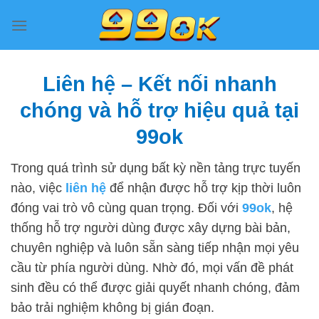
Bỏ
qua
nội
dung
Liên hệ – Kết nối nhanh
chóng và hỗ trợ hiệu quả tại
99ok
Trong quá trình sử dụng bất kỳ nền tảng trực tuyến
nào, việc
liên hệ
để nhận được hỗ trợ kịp thời luôn
đóng vai trò vô cùng quan trọng. Đối với
99ok
, hệ
thống hỗ trợ người dùng được xây dựng bài bản,
chuyên nghiệp và luôn sẵn sàng tiếp nhận mọi yêu
cầu từ phía người dùng. Nhờ đó, mọi vấn đề phát
sinh đều có thể được giải quyết nhanh chóng, đảm
bảo trải nghiệm không bị gián đoạn.