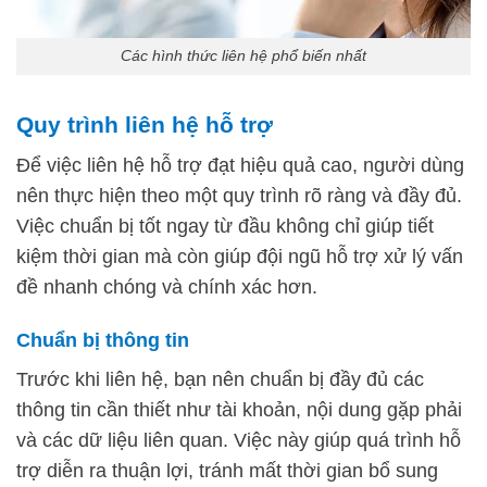
Các hình thức liên hệ phổ biến nhất
Quy trình liên hệ hỗ trợ
Để việc liên hệ hỗ trợ đạt hiệu quả cao, người dùng
nên thực hiện theo một quy trình rõ ràng và đầy đủ.
Việc chuẩn bị tốt ngay từ đầu không chỉ giúp tiết
kiệm thời gian mà còn giúp đội ngũ hỗ trợ xử lý vấn
đề nhanh chóng và chính xác hơn.
Chuẩn bị thông tin
Trước khi liên hệ, bạn nên chuẩn bị đầy đủ các
thông tin cần thiết như tài khoản, nội dung gặp phải
và các dữ liệu liên quan. Việc này giúp quá trình hỗ
trợ diễn ra thuận lợi, tránh mất thời gian bổ sung