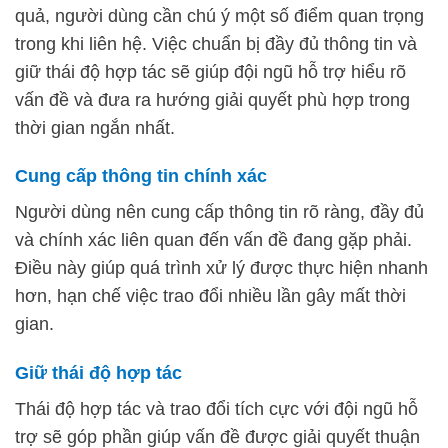
quả, người dùng cần chú ý một số điểm quan trọng
trong khi liên hệ. Việc chuẩn bị đầy đủ thông tin và
giữ thái độ hợp tác sẽ giúp đội ngũ hỗ trợ hiểu rõ
vấn đề và đưa ra hướng giải quyết phù hợp trong
thời gian ngắn nhất.
Cung cấp thông tin chính xác
Người dùng nên cung cấp thông tin rõ ràng, đầy đủ
và chính xác liên quan đến vấn đề đang gặp phải.
Điều này giúp quá trình xử lý được thực hiện nhanh
hơn, hạn chế việc trao đổi nhiều lần gây mất thời
gian.
Giữ thái độ hợp tác
Thái độ hợp tác và trao đổi tích cực với đội ngũ hỗ
trợ sẽ góp phần giúp vấn đề được giải quyết thuận