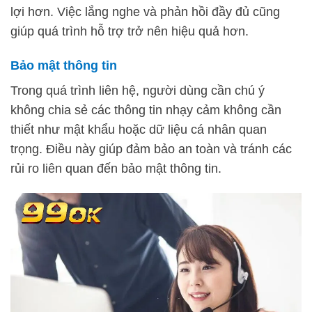
lợi hơn. Việc lắng nghe và phản hồi đầy đủ cũng
giúp quá trình hỗ trợ trở nên hiệu quả hơn.
Bảo mật thông tin
Trong quá trình liên hệ, người dùng cần chú ý
không chia sẻ các thông tin nhạy cảm không cần
thiết như mật khẩu hoặc dữ liệu cá nhân quan
trọng. Điều này giúp đảm bảo an toàn và tránh các
rủi ro liên quan đến bảo mật thông tin.