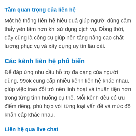
Tầm quan trọng của liên hệ
Một hệ thống
liên hệ
hiệu quả giúp người dùng cảm
thấy yên tâm hơn khi sử dụng dịch vụ. Đồng thời,
đây cũng là công cụ giúp nền tảng nâng cao chất
lượng phục vụ và xây dựng uy tín lâu dài.
Các kênh liên hệ phổ biến
Để đáp ứng nhu cầu hỗ trợ đa dạng của người
dùng, 99ok cung cấp nhiều kênh liên hệ khác nhau,
giúp việc trao đổi trở nên linh hoạt và thuận tiện hơn
trong từng tình huống cụ thể. Mỗi kênh đều có ưu
điểm riêng, phù hợp với từng loại vấn đề và mức độ
khẩn cấp khác nhau.
Liên hệ qua live chat