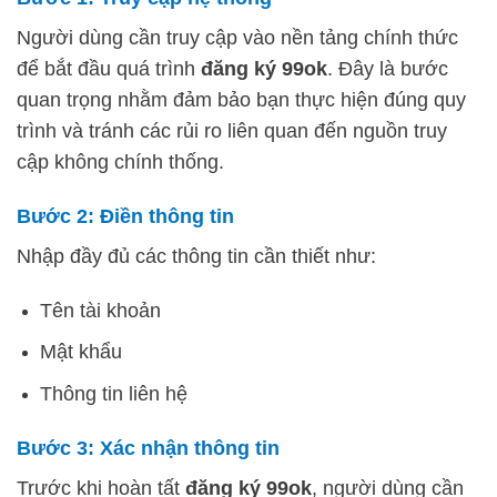
Người dùng cần truy cập vào nền tảng chính thức
để bắt đầu quá trình
đăng ký 99ok
. Đây là bước
quan trọng nhằm đảm bảo bạn thực hiện đúng quy
trình và tránh các rủi ro liên quan đến nguồn truy
cập không chính thống.
Bước 2: Điền thông tin
Nhập đầy đủ các thông tin cần thiết như:
Tên tài khoản
Mật khẩu
Thông tin liên hệ
Bước 3: Xác nhận thông tin
Trước khi hoàn tất
đăng ký 99ok
, người dùng cần