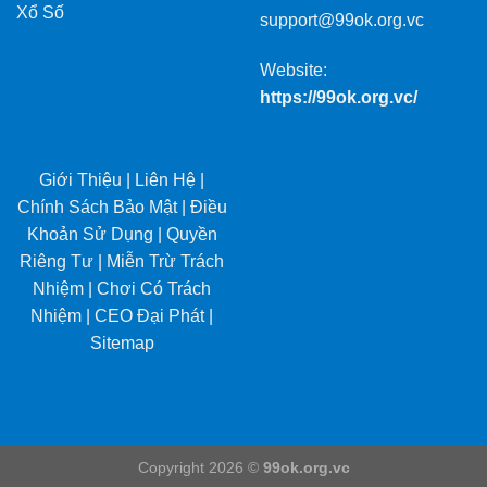
Xổ Số
support@99ok.org.vc
Website:
https://99ok.org.vc/
Giới Thiệu
|
Liên Hệ
|
Chính Sách Bảo Mật
|
Điều
Khoản Sử Dụng
|
Quyền
Riêng Tư
|
Miễn Trừ Trách
Nhiệm
|
Chơi Có Trách
Nhiệm
|
CEO Đại Phát
|
Sitemap
Copyright 2026 ©
99ok.org.vc