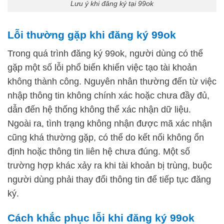
Lưu ý khi đăng ký tại 99ok
Lỗi thường gặp khi đăng ký 99ok
Trong quá trình đăng ký 99ok, người dùng có thể
gặp một số lỗi phổ biến khiến việc tạo tài khoản
không thành công. Nguyên nhân thường đến từ việc
nhập thông tin không chính xác hoặc chưa đầy đủ,
dẫn đến hệ thống không thể xác nhận dữ liệu.
Ngoài ra, tình trạng không nhận được mã xác nhận
cũng khá thường gặp, có thể do kết nối không ổn
định hoặc thông tin liên hệ chưa đúng. Một số
trường hợp khác xảy ra khi tài khoản bị trùng, buộc
người dùng phải thay đổi thông tin để tiếp tục đăng
ký.
Cách khắc phục lỗi khi đăng ký 99ok