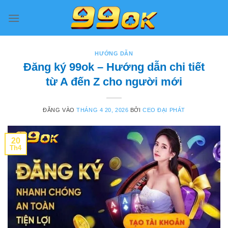
Bỏ
qua
nội
dung
HƯỚNG DẪN
Đăng ký 99ok – Hướng dẫn chi tiết
từ A đến Z cho người mới
ĐĂNG VÀO
THÁNG 4 20, 2026
BỞI
CEO ĐẠI PHÁT
20
Th4