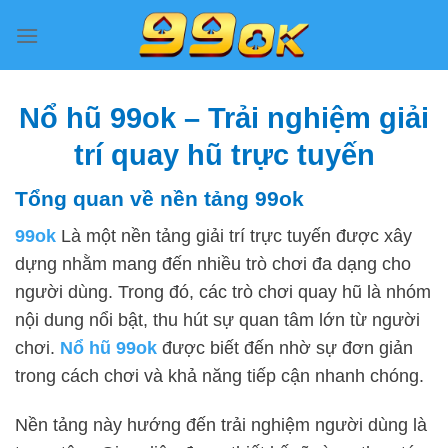
Bỏ
qua
nội
dung
Nổ hũ 99ok – Trải nghiệm giải
trí quay hũ trực tuyến
Tổng quan về nền tảng 99ok
99ok
Là một nền tảng giải trí trực tuyến được xây
dựng nhằm mang đến nhiều trò chơi đa dạng cho
người dùng. Trong đó, các trò chơi quay hũ là nhóm
nội dung nổi bật, thu hút sự quan tâm lớn từ người
chơi.
Nổ hũ 99ok
được biết đến nhờ sự đơn giản
trong cách chơi và khả năng tiếp cận nhanh chóng.
Nền tảng này hướng đến trải nghiệm người dùng là