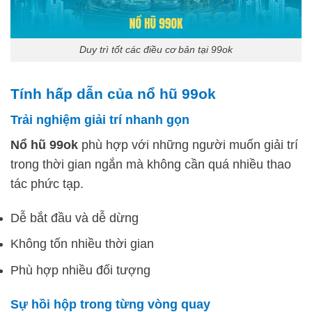
Duy trì tốt các điều cơ bản tại 99ok
Tính hấp dẫn của nổ hũ 99ok
Trải nghiệm giải trí nhanh gọn
Nổ hũ 99ok
phù hợp với những người muốn giải trí
trong thời gian ngắn mà không cần quá nhiều thao
tác phức tạp.
Dễ bắt đầu và dễ dừng
Không tốn nhiều thời gian
Phù hợp nhiều đối tượng
Sự hồi hộp trong từng vòng quay