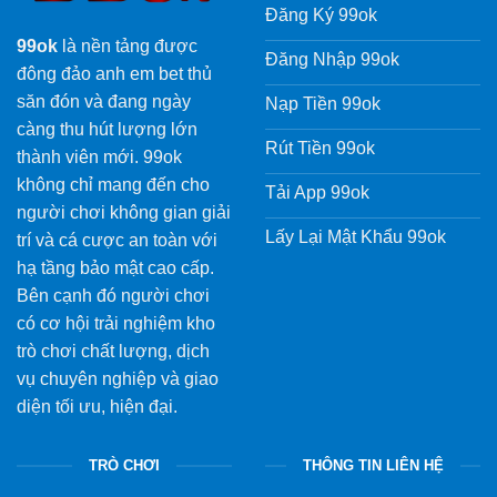
Đăng Ký 99ok
99ok
là nền tảng được
Đăng Nhập 99ok
đông đảo anh em bet thủ
săn đón và đang ngày
Nạp Tiền 99ok
càng thu hút lượng lớn
Rút Tiền 99ok
thành viên mới. 99ok
không chỉ mang đến cho
Tải App 99ok
người chơi không gian giải
Lấy Lại Mật Khẩu 99ok
trí và cá cược an toàn với
hạ tầng bảo mật cao cấp.
Bên cạnh đó người chơi
có cơ hội trải nghiệm kho
trò chơi chất lượng, dịch
vụ chuyên nghiệp và giao
diện tối ưu, hiện đại.
TRÒ CHƠI
THÔNG TIN LIÊN HỆ