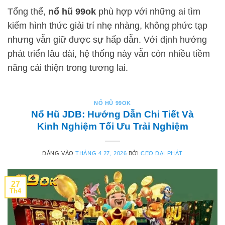
Tổng thể,
nổ hũ 99ok
phù hợp với những ai tìm
kiếm hình thức giải trí nhẹ nhàng, không phức tạp
nhưng vẫn giữ được sự hấp dẫn. Với định hướng
phát triển lâu dài, hệ thống này vẫn còn nhiều tiềm
năng cải thiện trong tương lai.
NỔ HŨ 99OK
Nổ Hũ JDB: Hướng Dẫn Chi Tiết Và
Kinh Nghiệm Tối Ưu Trải Nghiệm
ĐĂNG VÀO
THÁNG 4 27, 2026
BỞI
CEO ĐẠI PHÁT
27
Th4