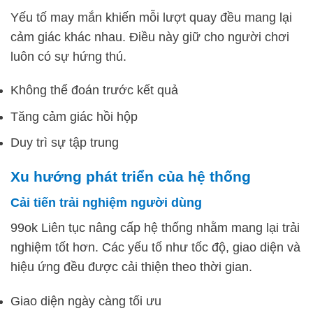
Yếu tố may mắn khiến mỗi lượt quay đều mang lại
cảm giác khác nhau. Điều này giữ cho người chơi
luôn có sự hứng thú.
Không thể đoán trước kết quả
Tăng cảm giác hồi hộp
Duy trì sự tập trung
Xu hướng phát triển của hệ thống
Cải tiến trải nghiệm người dùng
99ok Liên tục nâng cấp hệ thống nhằm mang lại trải
nghiệm tốt hơn. Các yếu tố như tốc độ, giao diện và
hiệu ứng đều được cải thiện theo thời gian.
Giao diện ngày càng tối ưu