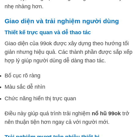
nhẹ nhàng hơn.
Giao diện và trải nghiệm người dùng
Thiết kế trực quan và dễ thao tác
Giao diện của 99ok được xây dựng theo hướng tối
giản nhưng hiệu quả. Các thành phần được sắp xếp
hợp lý giúp người dùng dễ dàng thao tác.
Bố cục rõ ràng
Màu sắc dễ nhìn
Chức năng hiển thị trực quan
Điều này giúp quá trình trải nghiệm
nổ hũ 99ok
trở
nên thuận tiện hơn ngay cả với người mới.
Trải nghiệm mượt trên nhiều thiết bị