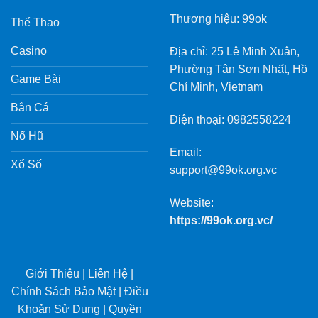
Thương hiệu: 99ok
Thể Thao
Casino
Địa chỉ: 25 Lê Minh Xuân,
Phường Tân Sơn Nhất, Hồ
Game Bài
Chí Minh, Vietnam
Bắn Cá
Điện thoại: 0982558224
Nổ Hũ
Email:
Xổ Số
support@99ok.org.vc
Website:
https://99ok.org.vc/
Giới Thiệu
|
Liên Hệ
|
Chính Sách Bảo Mật
|
Điều
Khoản Sử Dụng
|
Quyền