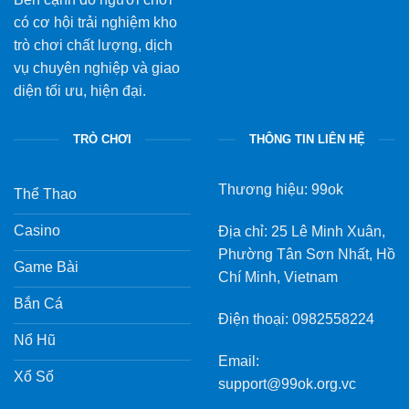
có cơ hội trải nghiệm kho
trò chơi chất lượng, dịch
vụ chuyên nghiệp và giao
diện tối ưu, hiện đại.
TRÒ CHƠI
THÔNG TIN LIÊN HỆ
Thương hiệu: 99ok
Thể Thao
Casino
Địa chỉ: 25 Lê Minh Xuân,
Phường Tân Sơn Nhất, Hồ
Game Bài
Chí Minh, Vietnam
Bắn Cá
Điện thoại: 0982558224
Nổ Hũ
Email:
Xổ Số
support@99ok.org.vc