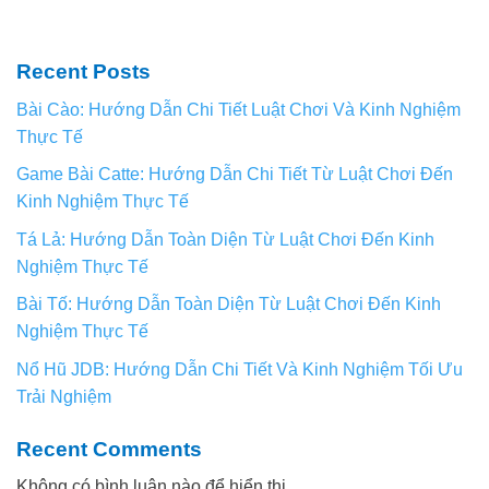
Recent Posts
Bài Cào: Hướng Dẫn Chi Tiết Luật Chơi Và Kinh Nghiệm
Thực Tế
Game Bài Catte: Hướng Dẫn Chi Tiết Từ Luật Chơi Đến
Kinh Nghiệm Thực Tế
Tá Lả: Hướng Dẫn Toàn Diện Từ Luật Chơi Đến Kinh
Nghiệm Thực Tế
Bài Tố: Hướng Dẫn Toàn Diện Từ Luật Chơi Đến Kinh
Nghiệm Thực Tế
Nổ Hũ JDB: Hướng Dẫn Chi Tiết Và Kinh Nghiệm Tối Ưu
Trải Nghiệm
Recent Comments
Không có bình luận nào để hiển thị.