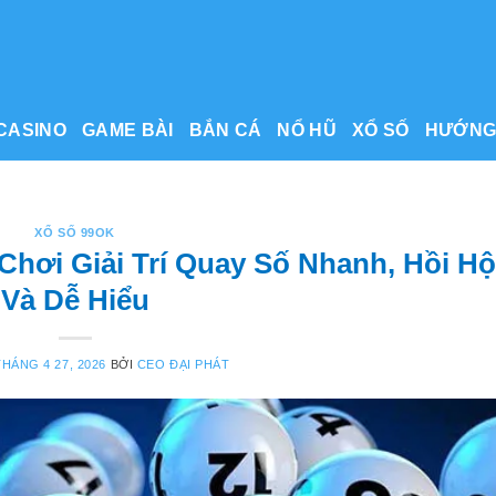
CASINO
GAME BÀI
BẮN CÁ
NỔ HŨ
XỔ SỐ
HƯỚNG
XỔ SỐ 99OK
 Chơi Giải Trí Quay Số Nhanh, Hồi H
Và Dễ Hiểu
THÁNG 4 27, 2026
BỞI
CEO ĐẠI PHÁT