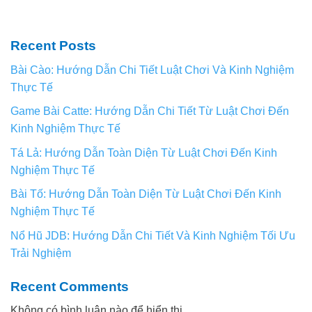
Recent Posts
Bài Cào: Hướng Dẫn Chi Tiết Luật Chơi Và Kinh Nghiệm
Thực Tế
Game Bài Catte: Hướng Dẫn Chi Tiết Từ Luật Chơi Đến
Kinh Nghiệm Thực Tế
Tá Lả: Hướng Dẫn Toàn Diện Từ Luật Chơi Đến Kinh
Nghiệm Thực Tế
Bài Tố: Hướng Dẫn Toàn Diện Từ Luật Chơi Đến Kinh
Nghiệm Thực Tế
Nổ Hũ JDB: Hướng Dẫn Chi Tiết Và Kinh Nghiệm Tối Ưu
Trải Nghiệm
Recent Comments
Không có bình luận nào để hiển thị.