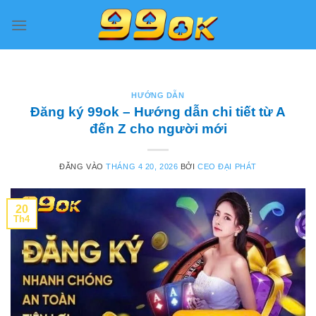
Bỏ
qua
nội
dung
HƯỚNG DẪN
Đăng ký 99ok – Hướng dẫn chi tiết từ A
đến Z cho người mới
ĐĂNG VÀO
THÁNG 4 20, 2026
BỞI
CEO ĐẠI PHÁT
20
Th4