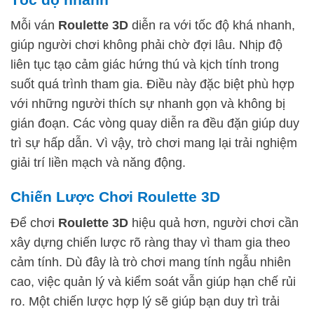
Mỗi ván
Roulette 3D
diễn ra với tốc độ khá nhanh,
giúp người chơi không phải chờ đợi lâu. Nhịp độ
liên tục tạo cảm giác hứng thú và kịch tính trong
suốt quá trình tham gia. Điều này đặc biệt phù hợp
với những người thích sự nhanh gọn và không bị
gián đoạn. Các vòng quay diễn ra đều đặn giúp duy
trì sự hấp dẫn. Vì vậy, trò chơi mang lại trải nghiệm
giải trí liền mạch và năng động.
Chiến Lược Chơi Roulette 3D
Để chơi
Roulette 3D
hiệu quả hơn, người chơi cần
xây dựng chiến lược rõ ràng thay vì tham gia theo
cảm tính. Dù đây là trò chơi mang tính ngẫu nhiên
cao, việc quản lý và kiểm soát vẫn giúp hạn chế rủi
ro. Một chiến lược hợp lý sẽ giúp bạn duy trì trải