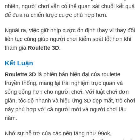
nhiên, người chơi vẫn có thể quan sát chuỗi kết quả
để đưa ra chiến lược cược phù hợp hơn.
Ngoài ra, việc giữ nhịp cược ổn định thay vì thay đổi
liên tục cũng giúp người chơi kiểm soát tốt hơn khi
tham gia
Roulette 3D
.
Kết Luận
Roulette 3D
là phiên bản hiện đại của roulette
truyền thống, mang lại trải nghiệm trực quan và
sống động hơn cho người chơi. Với luật chơi đơn
giản, tốc độ nhanh và hiệu ứng 3D đẹp mắt, trò chơi
này phù hợp với cả người mới và người chơi lâu
năm.
Nhờ sự hỗ trợ của các nền tảng như 99ok,