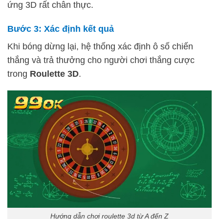
ứng 3D rất chân thực.
Bước 3: Xác định kết quả
Khi bóng dừng lại, hệ thống xác định ô số chiến
thắng và trả thưởng cho người chơi thắng cược
trong
Roulette 3D
.
Hướng dẫn chơi roulette 3d từ A đến Z