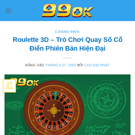
Bỏ
qua
nội
dung
CASINO 99OK
Roulette 3D – Trò Chơi Quay Số Cổ
Điển Phiên Bản Hiện Đại
ĐĂNG VÀO
THÁNG 4 27, 2026
BỞI
CEO ĐẠI PHÁT
27
Th4