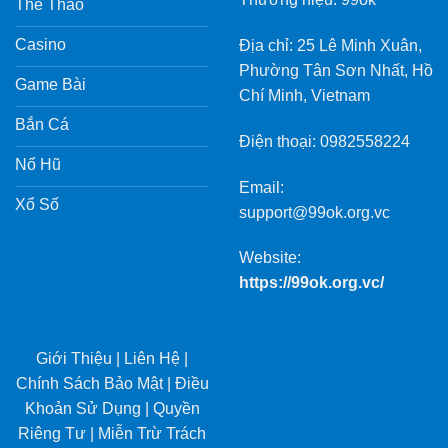
Thể Thao
Casino
Địa chỉ: 25 Lê Minh Xuân,
Phường Tân Sơn Nhất, Hồ
Game Bài
Chí Minh, Vietnam
Bắn Cá
Điện thoại: 0982558224
Nổ Hũ
Email:
Xổ Số
support@99ok.org.vc
Website:
https://99ok.org.vc/
Giới Thiệu
|
Liên Hệ
|
Chính Sách Bảo Mật
|
Điều
Khoản Sử Dụng
|
Quyền
Riêng Tư
|
Miễn Trừ Trách