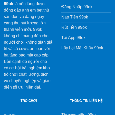
99ok
là nền tảng được
Đăng Nhập 99ok
đông đảo anh em bet thủ
săn đón và đang ngày
Nạp Tiền 99ok
càng thu hút lượng lớn
Rút Tiền 99ok
thành viên mới. 99ok
không chỉ mang đến cho
Tải App 99ok
người chơi không gian giải
Lấy Lại Mật Khẩu 99ok
trí và cá cược an toàn với
hạ tầng bảo mật cao cấp.
Bên cạnh đó người chơi
có cơ hội trải nghiệm kho
trò chơi chất lượng, dịch
vụ chuyên nghiệp và giao
diện tối ưu, hiện đại.
TRÒ CHƠI
THÔNG TIN LIÊN HỆ
Thương hiệu: 99ok