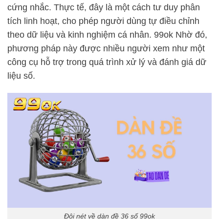
cứng nhắc. Thực tế, đây là một cách tư duy phân
tích linh hoạt, cho phép người dùng tự điều chỉnh
theo dữ liệu và kinh nghiệm cá nhân. 99ok Nhờ đó,
phương pháp này được nhiều người xem như một
công cụ hỗ trợ trong quá trình xử lý và đánh giá dữ
liệu số.
Đôi nét về dàn đề 36 số 99ok