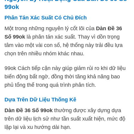
99ok
Phân Tán Xác Suất Có Chủ Đích
Một trong những nguyên lý cốt lõi của
Dàn Đề 36
Số 99ok
là phân tán xác suất. Thay vì dồn trọng
tâm vào một vài con số, hệ thống này trải đều lựa
chọn trên nhiều nhóm khác nhau.
99ok Cách tiếp cận này giúp giảm rủi ro khi dữ liệu
biến động bất ngờ, đồng thời tăng khả năng bao
phủ tổng thể trong quá trình phân tích.
Dựa Trên Dữ Liệu Thống Kê
Dàn Đề 36 Số 99ok
thường được xây dựng dựa
trên dữ liệu lịch sử như tần suất xuất hiện, mức độ
lặp lại và xu hướng dài hạn.