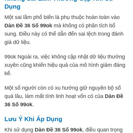
Dụng
Một sai lầm phổ biến là phụ thuộc hoàn toàn vào
Dàn Đề 36 Số 99ok
mà không có phân tích bổ
sung. Điều này có thể dẫn đến sai lệch trong đánh
giá dữ liệu.
99ok Ngoài ra, việc không cập nhật dữ liệu thường
xuyên cũng khiến hiệu quả của mô hình giảm đáng
kể.
Một số người còn có xu hướng giữ nguyên bộ số
quá lâu, làm mất tính linh hoạt vốn có của
Dàn Đề
36 Số 99ok
.
Lưu Ý Khi Áp Dụng
Khi sử dụng
Dàn Đề 36 Số 99ok
, điều quan trọng