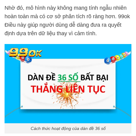
Nhờ đó, mô hình này không mang tính ngẫu nhiên
hoàn toàn mà có cơ sở phân tích rõ ràng hơn. 99ok
Điều này giúp người dùng dễ dàng đưa ra quyết
định dựa trên dữ liệu thay vì cảm tính.
Cách thức hoạt động của dàn đề 36 số