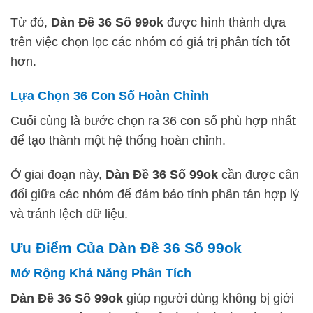
Từ đó,
Dàn Đề 36 Số 99ok
được hình thành dựa
trên việc chọn lọc các nhóm có giá trị phân tích tốt
hơn.
Lựa Chọn 36 Con Số Hoàn Chỉnh
Cuối cùng là bước chọn ra 36 con số phù hợp nhất
để tạo thành một hệ thống hoàn chỉnh.
Ở giai đoạn này,
Dàn Đề 36 Số 99ok
cần được cân
đối giữa các nhóm để đảm bảo tính phân tán hợp lý
và tránh lệch dữ liệu.
Ưu Điểm Của Dàn Đề 36 Số 99ok
Mở Rộng Khả Năng Phân Tích
Dàn Đề 36 Số 99ok
giúp người dùng không bị giới