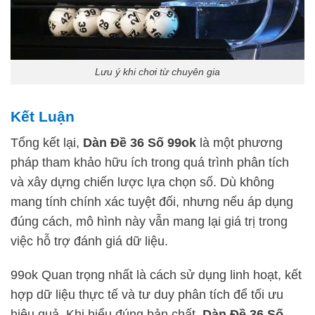
Lưu ý khi chơi từ chuyên gia
Kết Luận
Tổng kết lại,
Dàn Đề 36 Số 99ok
là một phương
pháp tham khảo hữu ích trong quá trình phân tích
và xây dựng chiến lược lựa chọn số. Dù không
mang tính chính xác tuyệt đối, nhưng nếu áp dụng
đúng cách, mô hình này vẫn mang lại giá trị trong
việc hỗ trợ đánh giá dữ liệu.
99ok Quan trọng nhất là cách sử dụng linh hoạt, kết
hợp dữ liệu thực tế và tư duy phân tích để tối ưu
hiệu quả. Khi hiểu đúng bản chất,
Dàn Đề 36 Số