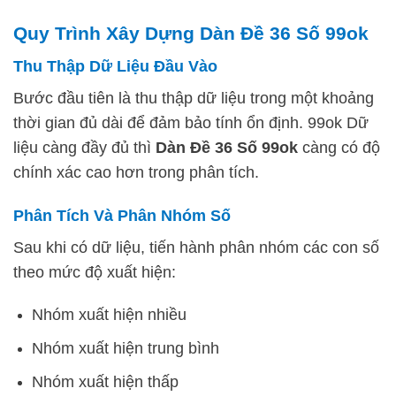
Quy Trình Xây Dựng Dàn Đề 36 Số 99ok
Thu Thập Dữ Liệu Đầu Vào
Bước đầu tiên là thu thập dữ liệu trong một khoảng
thời gian đủ dài để đảm bảo tính ổn định. 99ok Dữ
liệu càng đầy đủ thì
Dàn Đề 36 Số 99ok
càng có độ
chính xác cao hơn trong phân tích.
Phân Tích Và Phân Nhóm Số
Sau khi có dữ liệu, tiến hành phân nhóm các con số
theo mức độ xuất hiện:
Nhóm xuất hiện nhiều
Nhóm xuất hiện trung bình
Nhóm xuất hiện thấp