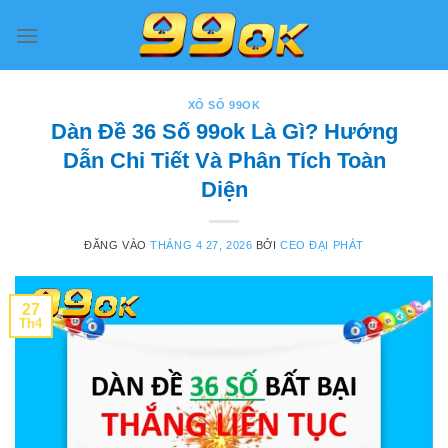
Bỏ
qua
nội
dung
XỔ SỐ 99OK
Dàn Đề 36 Số 99ok Là Gì? Hướng
Dẫn Chi Tiết Và Phân Tích Toàn
Diện
ĐĂNG VÀO
THÁNG 4 27, 2026
BỞI
CEO ĐẠI PHÁT
27
Th4